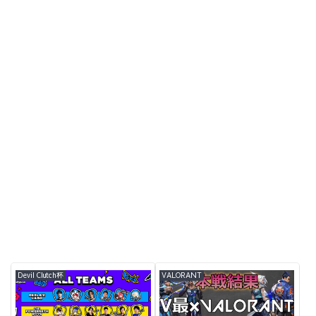
Devil Clutch杯
VALORANT