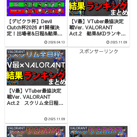
【デビクラ杯】Devil
【V最】VTuber最協決定
Clutch杯2026 #1開催決
戦Ver. VALORANT
定！出場者&日程&結果ま
Act.2 結果&KDランキン
とめ
グまとめ
2026.04.13
2025.11.09
スポンサーリンク
VALORANT
【V最】VTuber最協決定
戦Ver. VALORANT
Act.2 スクリム全日程結
果&KDランキングまとめ
2025.11.09
VALORANT
VALORANT