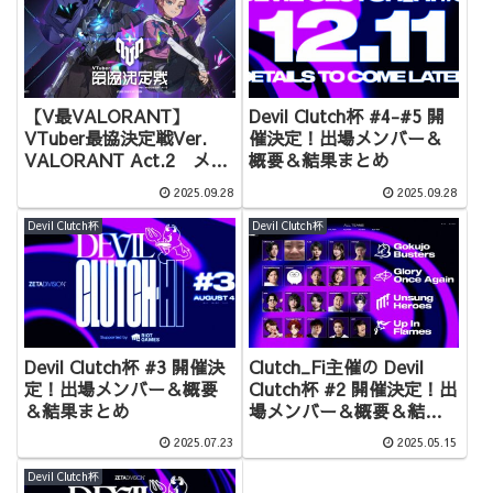
【V最VALORANT】
Devil Clutch杯 #4-#5 開
VTuber最協決定戦Ver.
催決定！出場メンバー＆
VALORANT Act.2 メン
概要＆結果まとめ
バー＆概要まとめ【＃V最
2025.09.28
2025.09.28
A2】
Devil Clutch杯
Devil Clutch杯
Devil Clutch杯 #3 開催決
Clutch_Fi主催の Devil
定！出場メンバー＆概要
Clutch杯 #2 開催決定！出
＆結果まとめ
場メンバー＆概要＆結果
まとめ
2025.07.23
2025.05.15
Devil Clutch杯