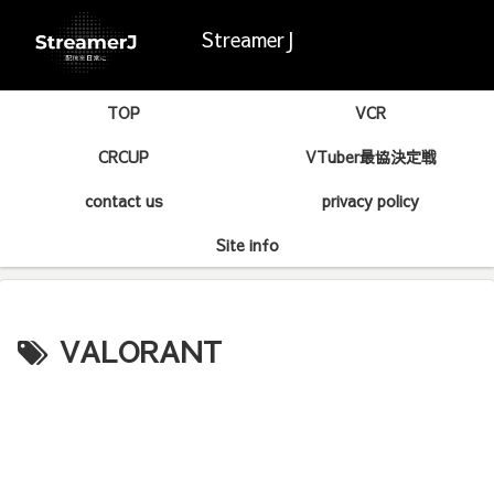
StreamerJ
TOP
VCR
CRCUP
VTuber最協決定戦
contact us
privacy policy
Site info
VALORANT